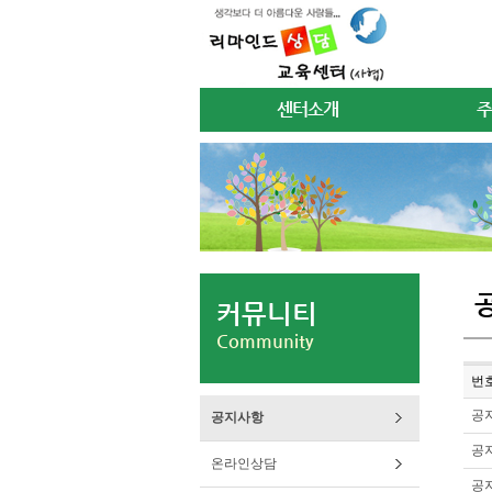
센터소개
주
커뮤니티
Community
번
공
공지사항
공
온라인상담
공