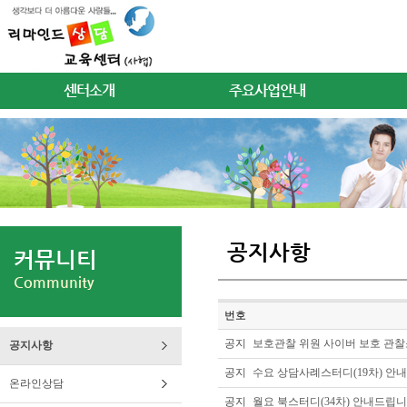
센터소개
주요사업안내
공지사항
커뮤니티
Community
번호
공지
보호관찰 위원 사이버 보호 관찰
공지사항
공지
수요 상담사례스터디(19차) 안
온라인상담
공지
월요 북스터디(34차) 안내드립니